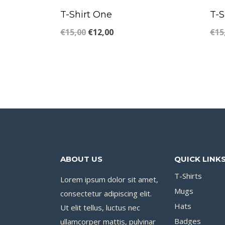
T-Shirt One
T-S
€
15,00
€
12,00
€
15
ABOUT US
QUICK LINK
T-Shirts
Lorem ipsum dolor sit amet,
Mugs
consectetur adipiscing elit.
Hats
Ut elit tellus, luctus nec
Badges
ullamcorper mattis, pulvinar